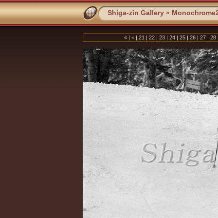
Shiga-zin Gallery
»
Monochrome
«
|
<
|
21
|
22
|
23
|
24
|
25
|
26
|
27
|
28