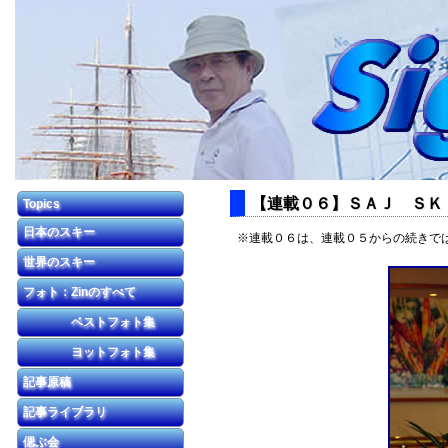
【連載０６】ＳＡＪ ＳＫＩ教
Topics
日本のスキー
※連載０６は、連載０５からの続きで
世界のスキー
フォト：Zinのすべて
ベストフォト集
ヨットフォト集
記事原稿
記事ライブラリ
偲ぶ会