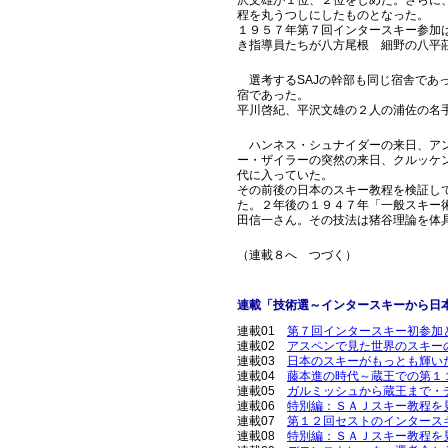
沢文雄が１位、２位をしめた。さらに
程を丸うつしにしたものとなった。
１９５７年第７回インタースキー参加
き指導員たちが八方尾根 細野の八平
選考するSAJの幹部も同じ宿舎であ
宿であった。
平川啓紀、平沢文雄の２人の浦佐の名
ハンネス・シュナイダーの来日、アン
ー・ザイラーの突然の来日、クルッケ
代に入っていた。
その前後の日本のスキー教程を検証し
た。２年後の１９４７年「一般スキー
田信一さん。その技法は猪谷理論を体
（連載８へ つづく）
連載「技術選～インタースキーから日本の
連載01
第７回インタースキー初参加
連載02
アスペンで見た世界のスキー
連載03
日本のスキーがもっとも輝い
連載04
藤本進の時代～蔵王での第１
連載05
ガルミッシュから蔵王まで・
連載06
特別編：ＳＡＪスキー教程を
連載07
第１２回セストのインタース
連載08
特別編：ＳＡＪスキー教程を