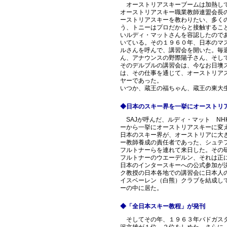
オーストリアスキーブームは加熱して
オーストリアスキー職業教師連盟会長
ーストリアスキーを教わりたい、多く
う、トニーはプロだからと接触すること
いルディ・マットさんを容認したのであ
いている。その１９６０年、日本のマ
ルさんを呼んで、講習会を開いた。毎
ん、アナウンスの野際陽子さん、そし
そのデルブルの講習会は、今なお日墺
は、その仕事を通じて、オーストリア
ヤーであった。
いつか、蔵王の福ちゃん、蔵王の東大
◆日本のスキー界を一挙にオーストリ
SAJが呼んだ、ルディ・マット NH
ーから一挙にオーストリアスキーに変
日本のスキー界が、オーストリアに大
ー教師養成の責任者であった、シュテ
フルトナーらを連れて来日した。その
フルトナーのウエーデルン、それは正
日本のインタースキーへの公式参加が
ク教授の日本各地での講習会に日本人
イスベーレン（白熊）クラブを結成し
ーの中に居た。
◆「全日本スキー教程」が発刊
そしてその年、１９６３年バドガスタ