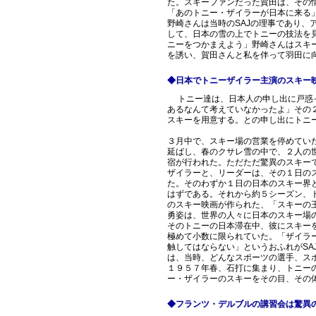
た。スキーファンだった賀田は、その
「あのトニー・ザイラーが日本に来る
野崎さんは当時のSAJの理事であり、
して、日本の雪の上でトニーの技法を
ニーをつかまえよう」野崎さんはスキ
を誘い、賀田さんと私を伴って羽田に
◆日本でトニーザイラー主演のスキー
トニー達は、日本人の申し出に戸惑っ
あるなんて考えていなかったよ」その
スキーを用意する。との申し出にトニ
３月中で、スキー場の営業を停めてい
延ばし、春のクサレ雪の中で、２人の
宿が行われた。ただただ驚異のスキー
ザイラーと、リーダーは、その１日の
た。そのわずか１日の日本のスキー界
はずである。それから約５シーズン、
のスキー映画が作られた、「スキーの
勇姿は、世界の人々に日本のスキー場
そのトニーの日本滞在中、彼にスキー
極めて小数に限られていた。「ザイラ
触してはならない」というおふれがSA
は、当時、どんなスポーツの選手、ス
１９５７年春、石打に集まり、トニー
ー・ザイラーのスキーをその目、その
◆フランツ・デルブルの講習会は驚異