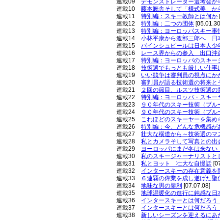
連載09
デモンストレーター選考会か
連載10
藤本厩舎そして「様式美」か
連載11
特別編：スキー教師とは何か
連載12
特別編：二つの団体
[05.01.30
連載13
特別編：ヨーロッパスキー事
連載14
小林平康から渡部三郎へ 日
連載15
バインシュピールは日本人少
連載16
レース界からの参入 出口沖
連載17
特別編：ヨーロッパのスキー
連載18
技術選でもっとも厳しい仕事
連載19
いい競争は審判員の視点にか
連載20
審判員が語る技術選の将来と
連載21
２回の節目、ルスツ技術選の
連載22
特別編：ヨーロッパ・スキー
連載23
９０年代のスキー技術（ブル
連載24
９０年代のスキー技術（ブル
連載25
これほどのスキーヤーを集め
連載26
特別編：今、どんな危機感が
連載27
壮大な横道から～技術選のマ
連載28
私とカメラそして写真との出
連載29
ヨーロッパにまだ冬は来ない
連載30
私のスキージャーナリストと
連載31
私とヨット 壮大な自慢話
[0
連載32
インタースキーの存在意義を
連載33
６連覇の偉業を成し遂げた聖
連載34
地味な男の勝利
[07.07.08]
連載35
地球温暖化の進行に鈍感な日
連載36
インタースキーとは何だろう
連載37
インタースキーとは何だろう
連載38
新しいシーズンを迎えるにあ