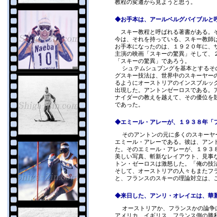
教程の変遷から見ようと思う。
◆お手本は、アールベルグバイブルと
スキー教程と呼ばれる著書がある。そ
今は、それを持っている、スキー教師
お手本になったのは、１９２０年に、
主演の映画「スキーの驚異」そして、
「スキーの驚異」であろう。
シュテムシュブングを基本とするその
グスキー技法は、世界中のスキーヤー
るようにオーストリアのインスブルッ
出現した。アントンゼーロスである。
ナイダーの教えを越えて、その優位を
であった。
◆エミール・アレーが、１９３８年「
そのアントンの元に多くのスキーヤー
エミール・アレーである。彼は、アン
た。そのエミール・アレーが、１９３
美しい写真、斬新なレイアウト、見事
トン・ゼーロスは激怒した。「俺の技
そして、オーストリアの人々もまたフ
と、フランスのスキーの理論対立は、
◆来日した、アンリ・オレイエは、華
オーストリアか、フランスかの論争は
アメリカ、イギリス、フランス側の勝