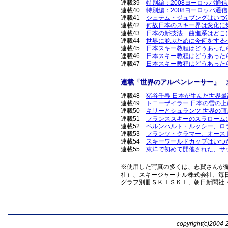
連載39
特別編：2008ヨーロッパ通
連載40
特別編：2008ヨーロッパ通
連載41
シュテム・ジュブングはいつ
連載42
何故日本のスキー界は変化に
連載43
日本の新技法 曲進系はどこ
連載44
世界に並ぶために今何をする
連載45
日本スキー教程はどうあった
連載46
日本スキー教程はどうあった
連載47
日本スキー教程はどうあった
連載
「
世界のアルペンレーサー
」
志
連載48
猪谷千春 日本が生んだ世界
連載49
トニーザイラー 日本の雪の
連載50
キリーとシュランツ 世界の
連載51
フランススキーのスラローム
連載52
ベルンハルト・ルッシー、ロ
連載53
フランツ・クラマー、オース
連載54
スキーワールドカップはいつ
連載55
東洋で初めて開催された、サ
※使用した写真の多くは、志賀さんが
社）、スキージャーナル株式会社、毎日
グラフ別冊ＳＫＩＳＫＩ、朝日新聞社
copyright(c)2004-