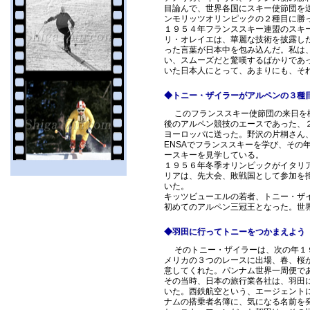
目論んで、世界各国にスキー使節団を
ンモリッツオリンピックの２種目に勝
１９５４年フランススキー連盟のスキ
リ・オレイエは、華麗な技術を披露し
った言葉が日本中を包み込んだ。私は
い、スムーズだと驚嘆するばかりであ
いた日本人にとって、あまりにも、そ
◆トニー・ザイラーがアルペンの３種
このフランススキー使節団の来日を機
後のアルペン競技のエースであった、
ヨーロッパに送った。野沢の片桐さん
ENSAでフランススキーを学び、その
ースキーを見学している。
１９５６年冬季オリンピックがイタリ
リアは、先大会、敗戦国として参加を
いた。
キッツビューエルの若者、トニー・ザ
初めてのアルペン三冠王となった。世
◆羽田に行ってトニーをつかまえよう
そのトニー・ザイラーは、次の年１９
メリカの３つのレースに出場、春、桜
意してくれた。パンナム世界一周便で
その当時、日本の旅行業各社は、羽田
いた。西鉄航空という、エージェント
ナムの搭乗者名簿に、気になる名前を