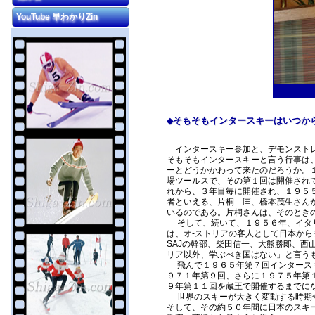
YouTube 早わかりZin
そもそもインタースキーはいつか
◆
インタースキー参加と、デモンストレ
そもそもインタースキーと言う行事は
ーとどうかかわって来たのだろうか。
場ツールスで、その第１回は開催され
れから、３年目毎に開催され、１９５
者といえる、片桐 匡、橋本茂生さん
いるのである。片桐さんは、そのとき
そして、続いて、１９５６年、イタリ
は、オ-ストリアの客人として日本か
SAJの幹部、柴田信一、大熊勝郎、西
リア以外、学ぶべき国はない」と言う
飛んで１９６５年第７回インタースキ
９７１年第９回、さらに１９７５年第
９年第１１回を蔵王で開催するまでに
世界のスキーが大きく変動する時期全
そして、その約５０年間に日本のスキ