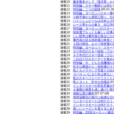
連載10
藤本厩舎そして「様式美」か
連載11
特別編：スキー教師とは何か
連載12
特別編：二つの団体
[05.01.30
連載13
特別編：ヨーロッパスキー事
連載14
小林平康から渡部三郎へ 日
連載15
バインシュピールは日本人少
連載16
レース界からの参入 出口沖
連載17
特別編：ヨーロッパのスキー
連載18
技術選でもっとも厳しい仕事
連載19
いい競争は審判員の視点にか
連載20
審判員が語る技術選の将来と
連載21
２回の節目、ルスツ技術選の
連載22
特別編：ヨーロッパ・スキー
連載23
９０年代のスキー技術（ブル
連載24
９０年代のスキー技術（ブル
連載25
これほどのスキーヤーを集め
連載26
特別編：今、どんな危機感が
連載27
壮大な横道から～技術選のマ
連載28
私とカメラそして写真との出
連載29
ヨーロッパにまだ冬は来ない
連載30
私のスキージャーナリストと
連載31
私とヨット 壮大な自慢話
[0
連載32
インタースキーの存在意義を
連載33
６連覇の偉業を成し遂げた聖
連載34
地味な男の勝利
[07.07.08]
連載35
地球温暖化の進行に鈍感な日
連載36
インタースキーとは何だろう
連載37
インタースキーとは何だろう
連載38
新しいシーズンを迎えるにあ
連載39
特別編：2008ヨーロッパ通