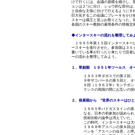
けて行くには、会議の規模を縮小し、
ョンは２つに分け、ショウ的な部分は
と自由な主張に分けて行えるようにす
巨大化するこの会議にブレーキをかけ
スキーは蔵王と並ぶお祭りとなった。
各国のスキー教師の雇用条件の情報交
◆インタースキーの流れを整理してみ
１９９５年第１５回インタースキーは
ースキーを進行させた。参加国は３５
書いている事が行ったり来たりで読者
ーの流れを整理してみよう。
１、草創期 １９５１年ツールス オ
１９５３年ダボスでの第２回、
９年ザコパーネの第５回と、オ
６回（１９６２年）モンテボン
ランスの両国の間にお互いの技
２、発展期から ”世界のスキーはひと
１９６５年バドガスタインの第
なる。日本の初参加が認められ
技術比較の論争は消えていた。
この時代、インタースキーは大
１９６８年アスペンの第８回は
ペンを「アスペンの合意」と呼