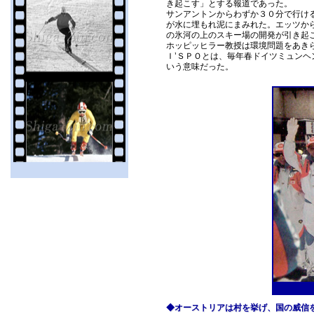
き起こす」とする報道であった。
サンアントンからわずか３０分で行け
が水に埋もれ泥にまみれた。エッツか
の氷河の上のスキー場の開発が引き起
ホッピッヒラー教授は環境問題をあき
Ｉ’ＳＰＯとは、毎年春ドイツミュン
いう意味だった。
◆オーストリアは村を挙げ、国の威信