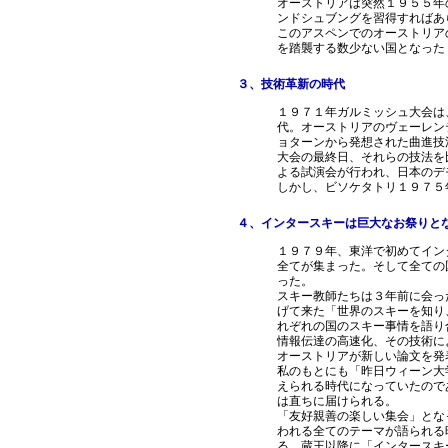
オーストリアは突然１９５５年
ンドシュブングを習得すればあ
このアスペンでのオーストリア
を踏襲する数少ない国となった
３、技術革新の時代
１９７１年ガルミッシュ大会は
代。オーストリアのヴェーレン
ョターンから発想された曲進技
大会の最終日、それらの技法を
よる試演会が行われ、日本のデ
しかし、ビソケタトリ１９７５
４、インタースキーは巨大なお祭りと
１９７９年、東洋で初めてイン
全てが集まった。そして全ての
った。
スキー教師たちは３年前に会っ
げて来た「世界のスキーを知り
れぞれの国のスキー事情を語り
情報伝達の高速化、その技術に
オーストリアが新しい論文を発
私のもとにも「昨日ウィーン大
えられる時代になっていたので
は直ちに届けられる。
「友好親善の楽しい集会」とな
われる全てのテーマが語られる
る。蔵王以降に「インタースキ