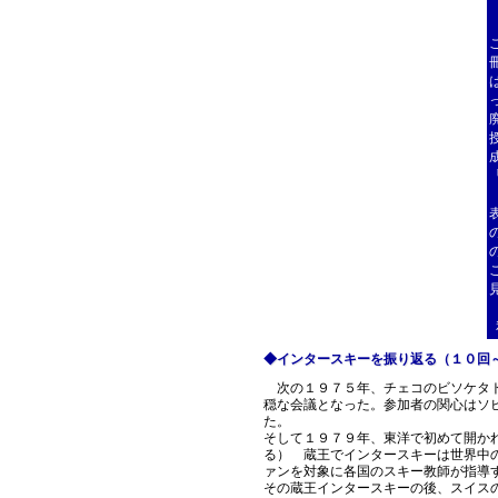
◆インタースキーを振り返る（１０回
次の１９７５年、チェコのビソケタト
穏な会議となった。参加者の関心はソ
た。
そして１９７９年、東洋で初めて開か
る） 蔵王でインタースキーは世界中
ァンを対象に各国のスキー教師が指導
その蔵王インタースキーの後、スイス