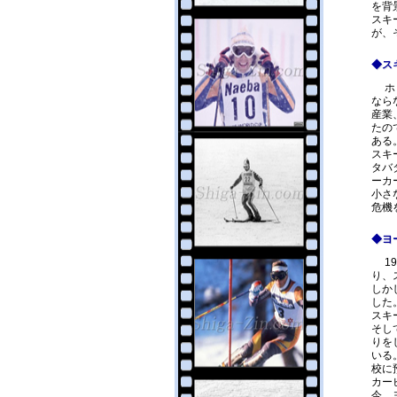
を背
スキ
が、
◆ス
ホッ
なら
産業
たの
ある
スキ
タバ
ーカ
小さ
危機
◆ヨ
19
り、
しか
した
スキ
そし
りを
いる
校に
カー
今、