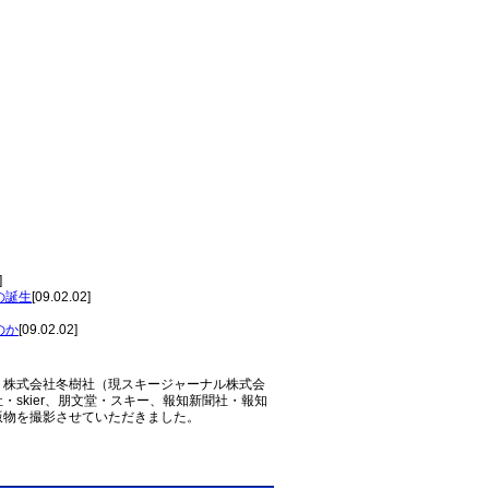
]
の誕生
[09.02.02]
のか
[09.02.02]
、株式会社冬樹社（現スキージャーナル株式会
skier、朋文堂・スキー、報知新聞社・報知
版物を撮影させていただきました。