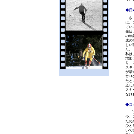
◆日
さて
は、
てい
先日
の年
成の
しい
た。
私は
増加
り、
スキ
が増
寄り
たと
道し
スキ
なけ
◆ス
「景
今、
たの
ひと
いで