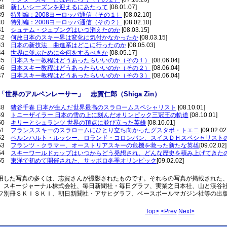
38
新しいシーズンを迎えるにあたって
[08.01.07]
39
特別編：2008ヨーロッパ通信（その１）
[08.02.10]
40
特別編：2008ヨーロッパ通信（その２）
[08.02.10]
41
シュテム・ジュブングはいつ消えたのか
[08.03.15]
42
何故日本のスキー界は変化に気付かなかったか
[08.03.15]
43
日本の新技法 曲進系はどこに行ったのか
[08.05.03]
44
世界に並ぶために今何をするべきか
[08.05.17]
45
日本スキー教程はどうあったらいいのか（その１）
[08.06.04]
46
日本スキー教程はどうあったらいいのか（その２）
[08.06.04]
47
日本スキー教程はどうあったらいいのか（その３）
[08.06.04]
「
世界のアルペンレーサー
」
志賀仁郎（
Shiga Zin）
48
猪谷千春 日本が生んだ世界最高のスラロームスペシャリスト
[08.10.01]
49
トニーザイラー 日本の雪の上に刻んだオリンピック三冠王の軌道
[08.10.01]
50
キリーとシュランツ 世界の頂点に並び立った英雄
[08.10.01]
51
フランススキーのスラロームにひとり立ち向かったグスタボ・トエニ
[09.02.02
52
ベルンハルト・ルッシー、ロランド・コロンバン、スイスＤＨスペシャリスト
53
フランツ・クラマー、オーストリアスキーの危機を救った新たな英雄
[09.02.02]
54
スキーワールドカップはいつからどう発想され、どんな歴史を積み上げてきた
55
東洋で初めて開催された、サッポロ冬季オリンピック
[09.02.02]
用した写真の多くは、志賀さんが撮影されたものです。それらの写真が掲載された
、スキージャーナル株式会社、毎日新聞社・毎日グラフ、実業之日本社、山と渓谷社・
フ別冊ＳＫＩＳＫＩ、朝日新聞社・アサヒグラフ、ベースボールマガジン社等の出
Top>
<Prev
Next>