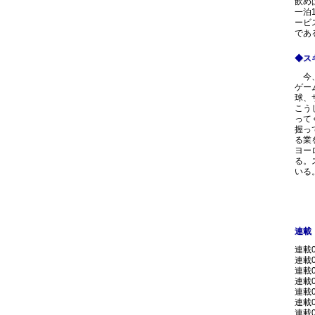
飲め
一泊
ービ
であ
◆ス
今、
ゲー
球、
こう
って
握っ
る業
ヨー
る。
いる
連載
連載
連載
連載
連載
連載
連載
連載