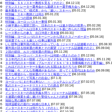
08
特別編：ＳＡＪスキー教程を見る（その２）
[04.12.13]
09
デモンストレーター選考会から基礎スキー選手権大会へ
[04.12.28]
10
藤本厩舎そして「様式美」から「速い」スキーへ
[05.01.23]
11
特別編：スキー教師とは何か
[05.01.23]
12
特別編：二つの団体
[05.01.30]
13
特別編：ヨーロッパスキー事情
[05.01.30]
14
小林平康から渡部三郎へ 日本のスキーは速さ切れの世界へ
[05.02.28]
15
バインシュピールは日本人少年のスキーを基に作られた理論
[05.03.07]
16
レース界からの参入 出口沖彦と斉木隆
[05.03.31]
17
特別編：ヨーロッパのスキーシーンから消えたスノーボーダー
[05.04.16]
18
技術選でもっとも厳しい仕事は審判員
[05.07.23]
19
いい競争は審判員の視点にかかっている（ジャーナル誌連載その１）
[05.08.30
20
審判員が語る技術選の将来とその展望（ジャーナル誌連載その２）
[05.09.04]
21
２回の節目、ルスツ技術選の意味は
[05.11.28]
22
特別編：ヨーロッパ・スキーヤーは何処へ消えたのか？
[05.12.06]
23
９０年代のスキー技術（ブルーガイドＳＫＩ’９１別冊掲載その１）
[05.11.28]
24
９０年代のスキー技術（ブルーガイドＳＫＩ’９１別冊掲載その２選手編）
[05.
25
これほどのスキーヤーを集められる国はあるだろうか
[06.07.28]
26
特別編：今、どんな危機感があるのか、戻ってくる世代はあるのか
[06.09.08]
27
壮大な横道から～技術選のマスコミ報道について
[06.10.03]
28
私とカメラそして写真との出会い
[07.1.3]
29
ヨーロッパにまだ冬は来ない ～ シュテムシュブング
[07.02.07]
30
私のスキージャーナリストとしての原点
[07.03.14]
31
私とヨット 壮大な自慢話
[07.04.27]
32
インタースキーの存在意義を問う（ジャーナル誌連載）
[07.05.18]
33
６連覇の偉業を成し遂げた聖佳ちゃんとの約束
[07.06.15]
34
地味な男の勝利
[07.07.08]
35
地球温暖化の進行に鈍感な日本人
[07.07.30]
36
インタースキーとは何だろう（その１）
[07.09.14]
37
インタースキーとは何だろう（その２）
[07.10.25]