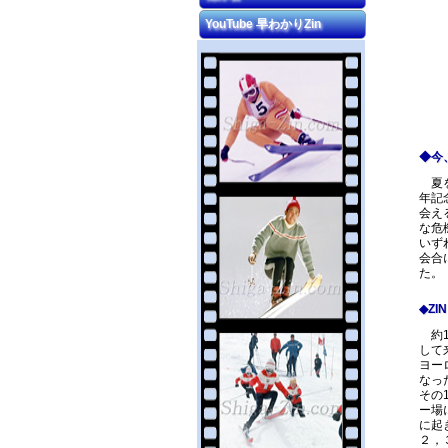
YouTube 早わかりZin
◆今
夏を
年記
会え
な危
いず
会合
た。
◆Z
約1
して
ヨー
なっ
その
ー場
に起
２，