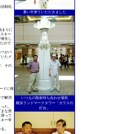
の法制化
暑い中来ていただきました
始まりに
、スキー
が発生し
ちたので
カーがバ
ていたメ
で、その
ードに移
年で解消
いつもの取材待ち合わせ場所
横浜ランドマークタワー「ガラスの
まった。
灯台」
ざまな滑
に滑って
スキー学
いる。