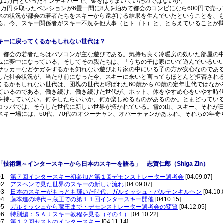
ば1万円といったインチキバーで、金をばらまいていたのではないか。
1万円を取ったペンションが6畳一間に8人を泊めて都会のコンビになら600円で売
スの状況が都会の若者たちをスキーから遠ざける結果を生んでいたということを、
る。今、スキー関係者がスキー不況を他人事（ヒトゴト）と、とらえていることが
キーに戻ってくるかもしれない世代は？
都会の若者たちはパソコンが主な遊びである。気持ち良く冷暖房の効いた部屋の中
ムに夢中になっている。そしてその親たちは、「うちの子は家にいて遊んでいるい
サッカーなどケガをするかも知れない遊びより家の中にいる子の方が安心なのであ
した社会状況が、当たり前になった今、スキーに来いと言ってもほとんど拒否され
くるかもしれない世代は、団塊の世代と呼ばれた60歳から70歳の定年世代ではな
ているのである。働き続け、働き続けた世代が、ホット、体をやすめ心をいやす時
を持っていない。何をしたらいいか、何か楽しめるものがあるのか。とまどってい
ロッパでは、そうした世代に新しい世界が拓かれている。雪の山、スキー、それが
スキー場には、60代、70代のオジーチャン、オバーチャンがあふれ、それらの年
。
「技術選～インタースキーから日本のスキーを語る」 志賀仁郎（Shiga Zin）
01
第７回インタースキー初参加と第１回デモンストレーター選考会
[04.09.07]
02
アスペンで見た世界のスキーの新しい流れ
[04.09.07]
03
日本のスキーがもっとも輝いた時代、ガルミッシュ・パルテンキルヘン
[04.10.
04
藤本進の時代～蔵王での第１１回インタースキー開催
[0410.15]
05
ガルミッシュから蔵王まで・デモンストレーター選考会の変質
[04.12.05]
06
特別編：ＳＡＪスキー教程を見る（その１）
[04.10.22]
07
第１２回セストのインタースキー
[04.11.14]