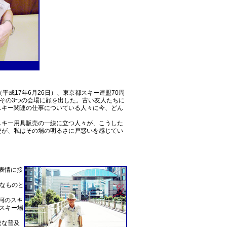
成17年6月26日）、東京都スキー連盟70周
私はその3つの会場に顔を出した。古い友人たちに
スキー関連の仕事についている人々に今、どん
スキー用具販売の一線に立つ人々が、こうした
だが、私はその場の明るさに戸惑いを感じてい
表情に接
刻なものと
河のスキ
スキー場
速な普及