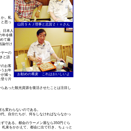
うか。私
」と思っ
山田ＳＡＪ理事と志賀Ｚｉｎさん
、日本人
の年令構
極めて厳
結論付け
ーヤーの
きと語
。
でのお客
いうお年
お勧めの蕎麦 これはおいしいよ
ーが減っ
は登り片
からあった観光資源を復活させたことは注目し
何も変わらないのである。
時代、自分たちが、何をしなければならなかっ
ずである。都会のラーメン屋なら350円ぐら
頃、札束をかかえて、都会に出て行き、ちょっと