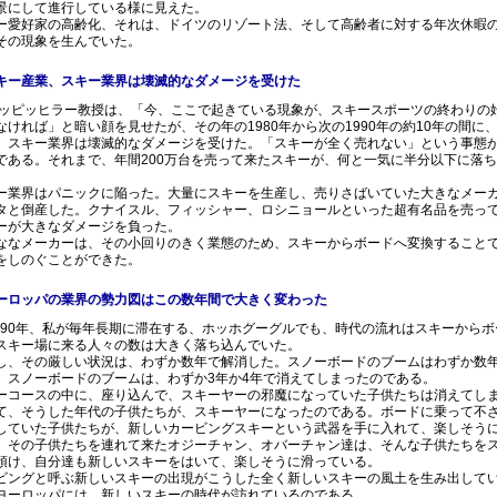
景にして進行している様に見えた。
ー愛好家の高齢化、それは、ドイツのリゾート法、そして高齢者に対する年次休暇
その現象を生んでいた。
キー産業、スキー業界は壊滅的なダメージを受けた
ピッヒラー教授は、「今、ここで起きている現象が、スキースポーツの終わりの
なければ」と暗い顔を見せたが、その年の1980年から次の1990年の約10年の間に
、スキー業界は壊滅的なダメージを受けた。「スキーが全く売れない」という事態
である。それまで、年間200万台を売って来たスキーが、何と一気に半分以下に落
。
ー業界はパニックに陥った。大量にスキーを生産し、売りさばいていた大きなメー
タと倒産した。クナイスル、フィッシャー、ロシニョールといった超有名品を売っ
ーが大きなダメージを負った。
ななメーカーは、その小回りのきく業態のため、スキーからボードへ変換すること
をしのぐことができた。
ーロッパの業界の勢力図はこの数年間で大きく変わった
90年、私が毎年長期に滞在する、ホッホグーグルでも、時代の流れはスキーからボ
スキー場に来る人々の数は大きく落ち込んでいた。
し、その厳しい状況は、わずか数年で解消した。スノーボードのブームはわずか数
。スノーボードのブームは、わずか3年か4年で消えてしまったのである。
ーコースの中に、座り込んで、スキーヤーの邪魔になっていた子供たちは消えてし
て、そうした年代の子供たちが、スキーヤーになったのである。ボードに乗って不
していた子供たちが、新しいカービングスキーという武器を手に入れて、楽しそう
。その子供たちを連れて来たオジーチャン、オバーチャン達は、そんな子供たちを
預け、自分達も新しいスキーをはいて、楽しそうに滑っている。
ビングと呼ぶ新しいスキーの出現がこうした全く新しいスキーの風土を生み出して
ヨーロッパには、新しいスキーの時代が訪れているのである。