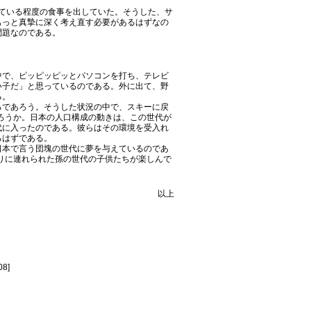
っている程度の食事を出していた。そうした、サ
もっと真摯に深く考え直す必要があるはずなの
問題なのである。
で、ピッピッピッとパソコンを打ち、テレビ
い子だ」と思っているのである。外に出て、野
る。
るであろう。そうした状況の中で、スキーに戻
かろうか。日本の人口構成の動きは、この世代が
代に入ったのである。彼らはその環境を受入れ
るはずである。
日本で言う団塊の世代に夢を与えているのであ
寄りに連れられた孫の世代の子供たちが楽しんで
以上
08]