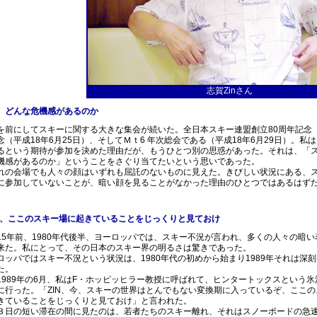
志賀Zinさん
、どんな危機感があるのか
前にしてスキーに関する大きな集会が続いた。全日本スキー連盟創立80周年記念（平
念（平成18年6月25日）、そしてＭｔ6 年次総会である（平成18年6月29日）。
るという期待が参加を決めた理由だが、もうひとつ別の思惑があった。それは、「
機感があるのか」ということをさぐり当てたいという思いであった。
れの会場でも人々の顔はいずれも屈託のないものに見えた。きびしい状況にある、
に参加していないことが、暗い顔を見ることがなかった理由のひとつではあるはず
IN、ここのスキー場に起きていることをじっくりと見ておけ
5年前、1980年代後半、ヨーロッパでは、スキー不況が言われ、多くの人々の暗い
来た。私にとって、その日本のスキー界の明るさは驚きであった。
ロッパではスキー不況という状況は、1980年代の初めから始まり1989年それは深
た。
1989年の6月、私はF・ホッピッヒラー教授に呼ばれて、ヒンタートックスという氷
に行った。「ZIN、今、スキーの世界はとんでもない変換期に入っているぞ、ここの
きていることをじっくりと見ておけ」と言われた。
３日の短い滞在の間に見たのは、若者たちのスキー離れ、それはスノーボードの急