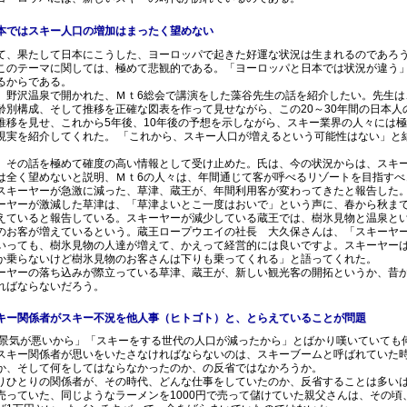
本ではスキー人口の増加はまったく望めない
、果たして日本にこうした、ヨーロッパで起きた好運な状況は生まれるのであろ
このテーマに関しては、極めて悲観的である。「ヨーロッパと日本では状況が違う
るからである。
、野沢温泉で開かれた、Ｍｔ6総会で講演をした藻谷先生の話を紹介したい。先生は
齢別構成、そして推移を正確な図表を作って見せながら、この20～30年間の日本人
推移を見せ、これから5年後、10年後の予想を示しながら、スキー業界の人々には
現実を紹介してくれた。 「これから、スキー人口が増えるという可能性はない」と
、その話を極めて確度の高い情報として受け止めた。氏は、今の状況からは、スキ
は全く望めないと説明、Ｍｔ6の人々は、年間通じて客が呼べるリゾートを目指すべ
スキーヤーが急激に減った、草津、蔵王が、年間利用客が変わってきたと報告した
ーヤーが激減した草津は、「草津よいとこ一度はおいで」という声に、春から秋ま
えていると報告している。スキーヤーが減少している蔵王では、樹氷見物と温泉と
のお客が増えているという。蔵王ロープウエイの社長 大久保さんは、「スキーヤ
いっても、樹氷見物の人達が増えて、かえって経営的には良いですよ。スキーヤー
か乗らないけど樹氷見物のお客さんは下りも乗ってくれる」と語ってくれた。
ーヤーの落ち込みが際立っている草津、蔵王が、新しい観光客の開拓というか、昔
ればならないだろう。
キー関係者がスキー不況を他人事（ヒトゴト）と、とらえていることが問題
気が悪いから」「スキーをする世代の人口が減ったから」とばかり嘆いていても
スキー関係者が思いをいたさなければならないのは、スキーブームと呼ばれていた
か、そして何をしてはならなかったのか、の反省ではなかろうか。
りひとりの関係者が、その時代、どんな仕事をしていたのか、反省することは多いは
売っていた、同じようなラーメンを1000円で売って儲けていた親父さんは、その