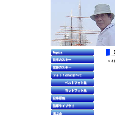
【
Topics
日本のスキー
※連
世界のスキー
フォト：Zinのすべて
ベストフォト集
ヨットフォト集
記事原稿
記事ライブラリ
偲ぶ会